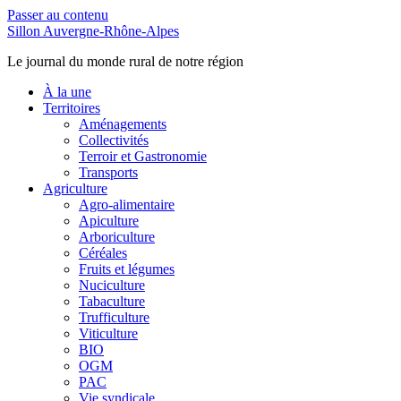
Passer au contenu
Sillon Auvergne-Rhône-Alpes
Le journal du monde rural de notre région
À la une
Territoires
Aménagements
Collectivités
Terroir et Gastronomie
Transports
Agriculture
Agro-alimentaire
Apiculture
Arboriculture
Céréales
Fruits et légumes
Nuciculture
Tabaculture
Trufficulture
Viticulture
BIO
OGM
PAC
Vie syndicale