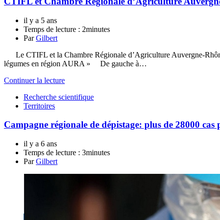
CTIFL et Chambre Régionale d’Agriculture Auvergne
il y a 5 ans
Temps de lecture :
2minutes
Par
Gilbert
Le CTIFL et la Chambre Régionale d’Agriculture Auvergne-Rhône-Alpes
légumes en région AURA » De gauche à…
Continuer la lecture
Recherche scientifique
Territoires
Campagne régionale de dépistage: plus de 28000 cas p
il y a 6 ans
Temps de lecture :
3minutes
Par
Gilbert