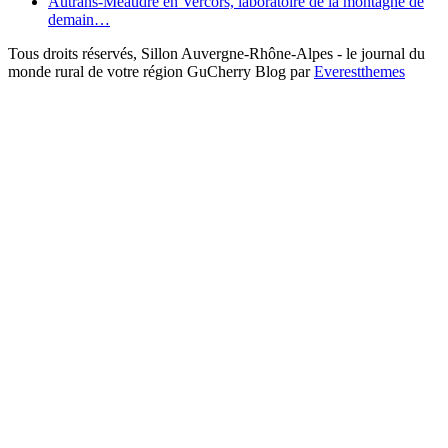
Autrans-Méaudre en Vercors, laboratoire de la montagne de
demain…
Tous droits réservés, Sillon Auvergne-Rhône-Alpes - le journal du
monde rural de votre région GuCherry Blog par
Everestthemes