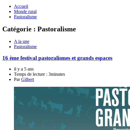
Accueil
Monde rural
Pastoralisme
Catégorie :
Pastoralisme
A la une
Pastoralisme
16 ème festival pastoralismes et grands espaces
il y a 5 ans
Temps de lecture :
3minutes
Par
Gilbert