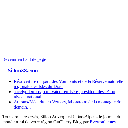
Revenir en haut de page
Sillon38.com
Réouverture du parc des Vouillants et de la Réserve naturelle
régionale des Isles du Drac.
Jocelyn Dubost, cultivateur en Isère, président des JA au
niveau national
Autrans-Méaudre en Vercors, laboratoire de la montagne de
demain…
Tous droits réservés, Sillon Auvergne-Rhône-Alpes - le journal du
monde rural de votre région GuCherry Blog par
Everestthemes