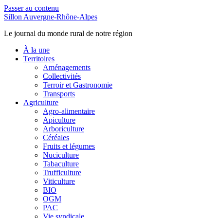
Passer au contenu
Sillon Auvergne-Rhône-Alpes
Le journal du monde rural de notre région
À la une
Territoires
Aménagements
Collectivités
Terroir et Gastronomie
Transports
Agriculture
Agro-alimentaire
Apiculture
Arboriculture
Céréales
Fruits et légumes
Nuciculture
Tabaculture
Trufficulture
Viticulture
BIO
OGM
PAC
Vie syndicale