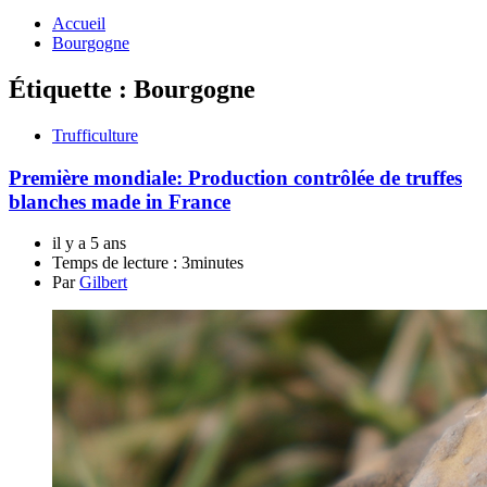
Accueil
Bourgogne
Étiquette :
Bourgogne
Trufficulture
Première mondiale: Production contrôlée de truffes
blanches made in France
il y a 5 ans
Temps de lecture :
3minutes
Par
Gilbert