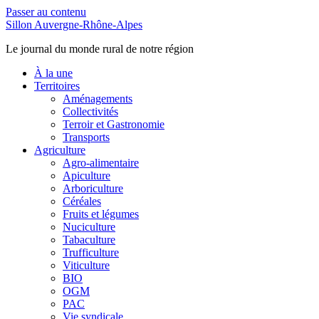
Passer au contenu
Sillon Auvergne-Rhône-Alpes
Le journal du monde rural de notre région
À la une
Territoires
Aménagements
Collectivités
Terroir et Gastronomie
Transports
Agriculture
Agro-alimentaire
Apiculture
Arboriculture
Céréales
Fruits et légumes
Nuciculture
Tabaculture
Trufficulture
Viticulture
BIO
OGM
PAC
Vie syndicale