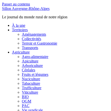
Passer au contenu
Sillon Auvergne-Rhône-Alpes
Le journal du monde rural de notre région
À la une
Territoires
Aménagements
Collectivités
Terroir et Gastronomie
Transports
Agriculture
Agro-alimentaire
Apiculture
Arboriculture
Céréales
Fruits et légumes
Nuciculture
Tabaculture
Trufficulture
Viticulture
BIO
OGM
PAC
Vie syndicale