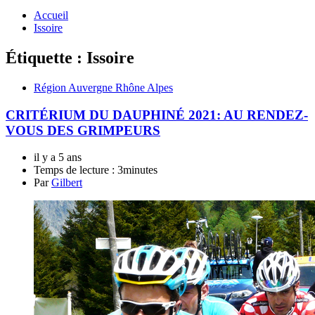
Accueil
Issoire
Étiquette :
Issoire
Région Auvergne Rhône Alpes
CRITÉRIUM DU DAUPHINÉ 2021: AU RENDEZ-
VOUS DES GRIMPEURS
il y a 5 ans
Temps de lecture :
3minutes
Par
Gilbert