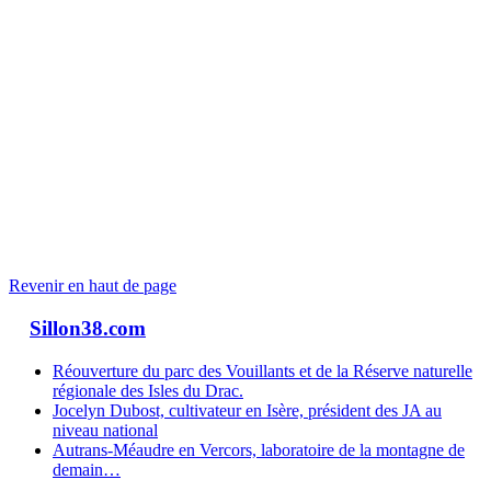
Revenir en haut de page
Sillon38.com
Réouverture du parc des Vouillants et de la Réserve naturelle
régionale des Isles du Drac.
Jocelyn Dubost, cultivateur en Isère, président des JA au
niveau national
Autrans-Méaudre en Vercors, laboratoire de la montagne de
demain…