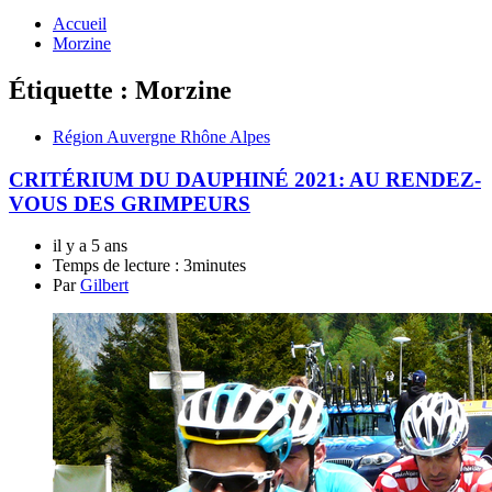
Accueil
Morzine
Étiquette :
Morzine
Région Auvergne Rhône Alpes
CRITÉRIUM DU DAUPHINÉ 2021: AU RENDEZ-
VOUS DES GRIMPEURS
il y a 5 ans
Temps de lecture :
3minutes
Par
Gilbert