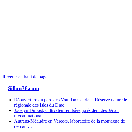
Revenir en haut de page
Sillon38.com
Réouverture du parc des Vouillants et de la Réserve naturelle
régionale des Isles du Drac.
Jocelyn Dubost, cultivateur en Isère, président des JA au
niveau national
Autrans-Méaudre en Vercors, laboratoire de la montagne de
demain…