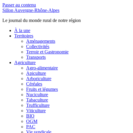
Passer au contenu
Sillon Auvergne-Rhône-Alpes
Le journal du monde rural de notre région
À la une
Territoires
Aménagements
Collectivités
Terroir et Gastronomie
Transports
Agriculture
Agro-alimentaire
Apiculture
Arboriculture
Céréales
Fruits et légumes
Nuciculture
Tabaculture
Trufficulture
Viticulture
BIO
OGM
PAC
Vie syndicale