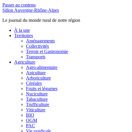
Passer au contenu
Sillon Auvergne-Rhône-Alpes
Le journal du monde rural de notre région
À la une
Territoires
Aménagements
Collectivités
Terroir et Gastronomie
Transports
Agriculture
Agro-alimentaire
Apiculture
Arboriculture
Céréales
Fruits et légumes
Nuciculture
Tabaculture
Trufficulture
Viticulture
BIO
OGM
PAC
Vie syndicale